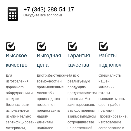
+7 (343) 288-54-17
Обсудите все вопросы!
Высокое
Выгодная
Гарантия
Работы
качество
цена
качества
под ключ
Для
Дистрибьютерские
На всю
Специалисты
изготовления
возможности и
реализуемую
нашей
дорожного
промышленные
продукцию
компании
оборудования и
масштабы
предоставляется
готовы
средств
производства
гарантия. Мы
выполнить весь
безопасности
позволяют
заинтересованы
фронт работ
используются
предоставить
в плодотворном
под ключ.
исключительно
нашим
взаимовыгодном
Проектирование,
сертифицированные
клиентам
сотрудничестве
изготовление,
материалы,
наиболее
на постоянной
согласование и