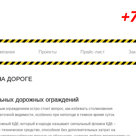
мпания
Проекты
Прайс-лист
Зак
НА ДОРОГЕ
льных дорожных ограждений
м ограждением остро стоит вопрос, как избежать столкновения
аточной видимости, особенно при непогоде в темное время суток.
ожный КД6, который в народе называют сигнальный флажок КД6 –
техническое средство, способное без дополнительных затрат на
 электроснабжение визуально обозначить наличие любого препятствия на