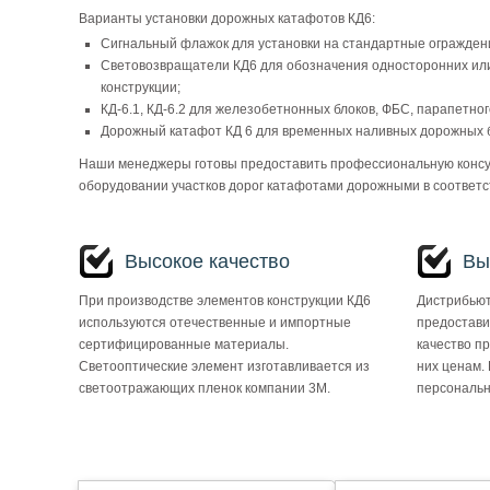
Варианты установки дорожных катафотов КД6:
Сигнальный флажок для установки на стандартные ограждения
Световозвращатели КД6 для обозначения односторонних или
конструкции;
КД-6.1, КД-6.2 для железобетнонных блоков, ФБС, парапетно
Дорожный катафот КД 6 для временных наливных дорожных б
Наши менеджеры готовы предоставить профессиональную консу
оборудовании участков дорог катафотами дорожными в соответс
Высокое качество
Вы
При производстве элементов конструкции КД6
Дистрибьют
используются отечественные и импортные
предостави
сертифицированные материалы.
качество п
Светооптические элемент изготавливается из
них ценам.
светоотражающих пленок компании 3М.
персональн