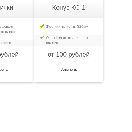
ички
Конус КС-1
ащающая
Жесткий, пластик, 320мм
ся пленка
Одна белая окрашенная
основа
полоса
рублей
от 100 рублей
зать
Заказать