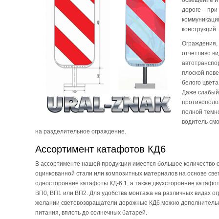
дороге – при
коммуникаций
конструкций.
Ограждения,
отчетливо ви
автотранспо
плоской пове
белого цвет
Даже слабый 
противополо
полной темн
водитель см
на разделительное ограждение.
Ассортимент катафотов КД6
В ассортименте нашей продукции имеется большое количество с
оцинкованной стали или композитных материалов на основе св
односторонние катафоты КД-6.1, а также двухсторонние катафоты
ВП0, ВП1 или ВП2. Для удобства монтажа на различных видах о
желании световозвращатели дорожные КД6 можно дополнительно
питания, вплоть до солнечных батарей.