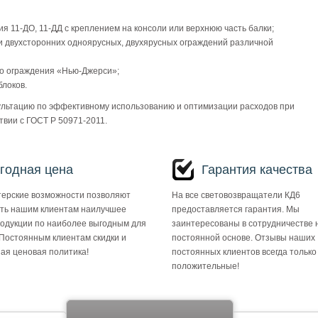
 11-ДО, 11-ДД с креплением на консоли или верхнюю часть балки;
 двухсторонних одноярусных, двухярусных ограждений различной
го ограждения «Нью-Джерси»;
локов.
льтацию по эффективному использованию и оптимизации расходов при
твии с ГОСТ Р 50971-2011.
годная цена
Гарантия качества
ерские возможности позволяют
На все световозвращатели КД6
ть нашим клиентам наилучшее
предоставляется гарантия. Мы
родукции по наиболее выгодным для
заинтересованы в сотрудничестве 
 Постоянным клиентам скидки и
постоянной основе. Отзывы наших
ая ценовая политика!
постоянных клиентов всегда только
положительные!