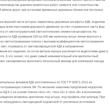
 производстве дорожно-ремонтных работ, ремонте или строительстве
 вблизи дорог, при установке временных дорожных блоков или бетонных
 на верхней части которых закреплены дорожные катафоты КД6, издалека
дны всем участникам дорожного движения за счет отраженного света фар
рта от светоотражателей светооптических элементов катафотов. На
рхности КД6 размером 200 на 400 мм нанесены косые линии красного и
а из светоотражающих пленок с высоким коэффициентом светоотражения.
свет, отражаясь от световозвращателя КД6 в направлении
жном его падению, за сотни метров хорошо различается водителями даже в
оте. А это значит, что даже самый невнимательный или малоопытный
ожет своевременно выполнить безопасный маневр для избежания наезда
игнальных флажков КД6 изготовленных по ГОСТ Р 50971-2011 из
етоотражающих пленок 3М. По желанию заказчика предлагаем недорогие
 КД-6.2 на основе пленок типа «А», типа «Б» и типа «В» в исполнении
граждения возможны крепление под штырь, под профиль или шпильку. При
 оборудовать светодиодной подсветкой от различных источников