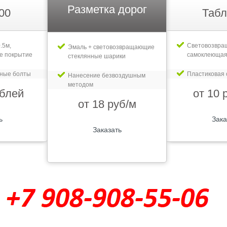
Разметка дорог
00
Табл
.5м,
Световозвр
Эмаль + световозвращающие
е покрытие
самоклеющая
стеклянные шарики
рные болты
Пластиковая 
Нанесение безвоздушным
методом
ублей
от 10 
от 18 руб/м
ь
Зака
Заказать