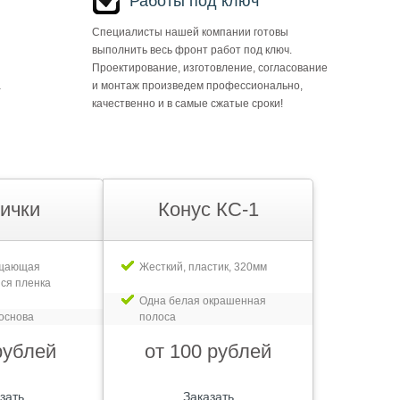
Работы под ключ
Специалисты нашей компании готовы
выполнить весь фронт работ под ключ.
Проектирование, изготовление, согласование
а
и монтаж произведем профессионально,
качественно и в самые сжатые сроки!
ички
Конус КС-1
ащающая
Жесткий, пластик, 320мм
ся пленка
Одна белая окрашенная
основа
полоса
рублей
от 100 рублей
зать
Заказать