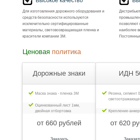
Высокое качество
Вы
Для изготовления дорожного оборудования и
Дистрибьют
средств безопасности используются
промышлен
исключительно сертифицированные
позволяют 
материалы, световозвращающая пленка и
наиболее в
красители компании 3М.
Постоянным
Ценовая
политика
Дорожные знаки
ИДН 5
Маска знака - пленка 3М
Резина, сегмент 0
светоотражающе
Оцинкованный лист 1мм,
двойная отбортовка
Крепление-анке
от 660 рублей
от 620 р
Заказать
Заказат