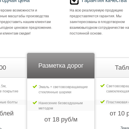
годная цена
Гарантия качества
ерские возможности и
На всю реализуемую продукцию
ные масштабы производства
предоставляется гарантия. Мы
предоставить нашим клиентам
заинтересованы в плодотворном
ыгодное ценовое предложение.
взаимовыгодном сотрудничестве н
 клиентам скидки!
постоянной основе.
Разметка дорог
00
Табл
.5м,
Световозвр
Эмаль + световозвращающие
е покрытие
самоклеющая
стеклянные шарики
рные болты
Пластиковая 
Нанесение безвоздушным
методом
ублей
от 10 
от 18 руб/м
ь
Зака