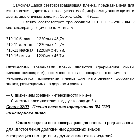
Самоклеящаяся световозвращающая пленка, предназначена для
изготовления дорожных знаков, указателей, информационных щитов и
других аналогичных изделий. Срок службы - 4 года.
Пленка соответсвтует требованиям ГОСТ Р 52290-2004 к
световозвращающим пленкам типа А.
710-10 белая 1220мм х 45,7м.
710-11 желтая 1220мм х 45,7м.
710-12 красная 1220мм х 45,7м.
710-15 синяя 1220мм х 45,7м.
Оптическими элементами пленки являются сферические линзы
(микростеклошарики), выполненные в слое прозрачного полимера.
Рекомендуется применение пленки для изготовления дорожных
знаков, размещаемых на дорогах и улицах:
— С движением средней интенсивности и ниже;
— С числом полос движения в одну сторону до 2-х;
Серия 3200
Пленка световозвращающая 3М (ТМ)
инженерного типа
Самоклеящаяся световозвращающая пленка, предназначена
для изготовления долговечных дорожных знаков
информационных щитов и других аналогичных изделий.