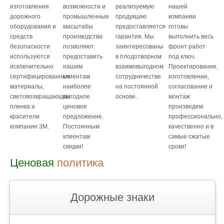
изготовления
возможности и
реализуемую
нашей
дорожного
промышленные
продукцию
компании
оборудования и
масштабы
предоставляется
готовы
средств
производства
гарантия. Мы
выполнить весь
безопасности
позволяют
заинтересованы
фронт работ
используются
предоставить
в плодотворном
под ключ.
исключительно
нашим
взаимовыгодном
Проектирование,
сертифицированные
клиентам
сотрудничестве
изготовление,
материалы,
наиболее
на постоянной
согласование и
световозвращающая
выгодное
основе.
монтаж
пленка и
ценовое
произведем
красители
предложение.
профессионально,
компании 3М.
Постоянным
качественно и в
клиентам
самые сжатые
скидки!
сроки!
Ценовая
политика
Дорожные знаки