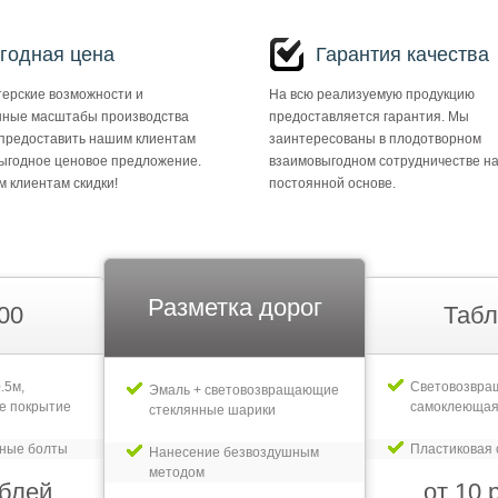
годная цена
Гарантия качества
ерские возможности и
На всю реализуемую продукцию
ные масштабы производства
предоставляется гарантия. Мы
предоставить нашим клиентам
заинтересованы в плодотворном
ыгодное ценовое предложение.
взаимовыгодном сотрудничестве н
 клиентам скидки!
постоянной основе.
Разметка дорог
00
Табл
.5м,
Световозвр
Эмаль + световозвращающие
е покрытие
самоклеющая
стеклянные шарики
рные болты
Пластиковая 
Нанесение безвоздушным
методом
ублей
от 10 