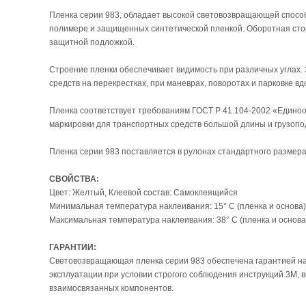
Пленка серии 983, обладает высокой световозвращающей способ
полимере и защищенных синтетической пленкой. Оборотная ст
защитной подложкой.
Строение пленки обеспечивает видимость при различных углах.
средств на перекрестках, при маневрах, поворотах и парковке вд
Пленка соответствует требованиям ГОСТ Р 41.104-2002 «Един
маркировки для транспортных средств большой длины и грузоп
Пленка серии 983 поставляется в рулонах стандартного размера:
СВОЙСТВА:
Цвет: Желтый, Клеевой состав: Самоклеящийся
Минимальная температура наклеивания: 15° С (пленка и основа)
Максимальная температура наклеивания: 38° С (пленка и основа
ГАРАНТИИ:
Световозвращающая пленка серии 983 обеспечена гарантией на 
эксплуатации при условии строгого соблюдения инструкций 3М,
взаимосвязанных компонентов.