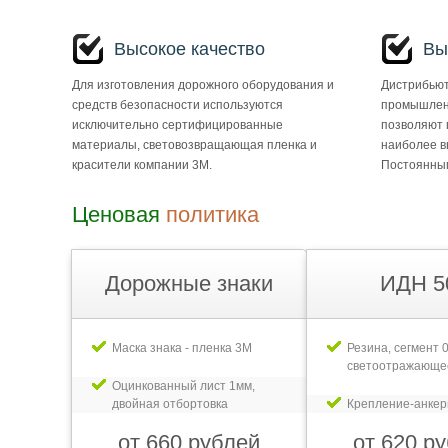
Высокое качество
Вы
Для изготовления дорожного оборудования и
Дистрибьют
средств безопасности используются
промышлен
исключительно сертифицированные
позволяют 
материалы, световозвращающая пленка и
наиболее в
красители компании 3М.
Постоянным
Ценовая
политика
Дорожные знаки
ИДН 5
Маска знака - пленка 3М
Резина, сегмент 0
светоотражающе
Оцинкованный лист 1мм,
двойная отбортовка
Крепление-анке
от 660 рублей
от 620 р