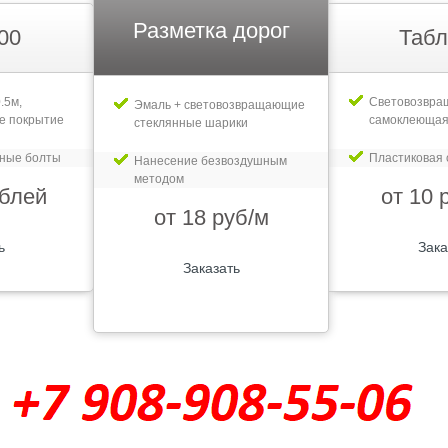
Разметка дорог
00
Табл
.5м,
Световозвр
Эмаль + световозвращающие
е покрытие
самоклеющая
стеклянные шарики
рные болты
Пластиковая 
Нанесение безвоздушным
методом
ублей
от 10 
от 18 руб/м
ь
Зака
Заказать