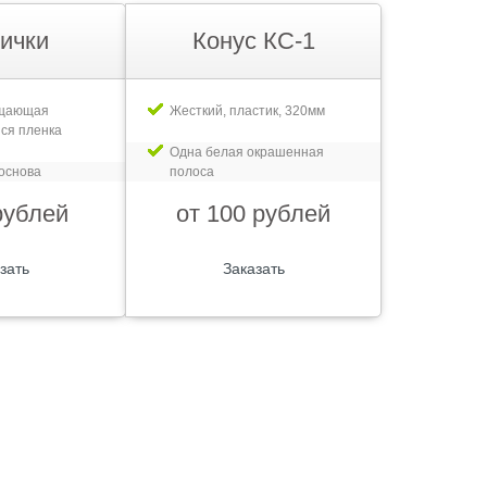
ички
Конус КС-1
ащающая
Жесткий, пластик, 320мм
ся пленка
Одна белая окрашенная
основа
полоса
рублей
от 100 рублей
зать
Заказать